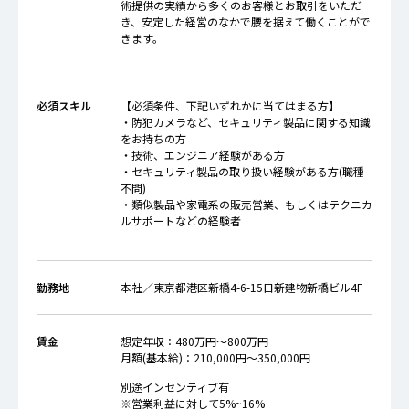
術提供の実績から多くのお客様とお取引をいただ
き、安定した経営のなかで腰を据えて働くことがで
きます。
必須スキル
【必須条件、下記いずれかに当てはまる方】
・防犯カメラなど、セキュリティ製品に関する知識
をお持ちの方
・技術、エンジニア経験がある方
・セキュリティ製品の取り扱い経験がある方(職種
不問)
・類似製品や家電系の販売営業、もしくはテクニカ
ルサポートなどの経験者
勤務地
本社／東京都港区新橋4-6-15日新建物新橋ビル4F
賃金
想定年収：480万円～800万円
月額(基本給)：210,000円～350,000円
別途インセンティブ有
※営業利益に対して5%~16%