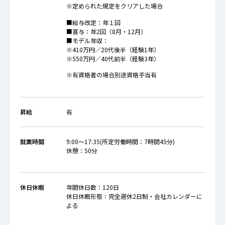
※定められた規定をクリアした場合
■給与改定：年１回
■賞与：年2回（8月・12月）
■モデル年収：
※410万円／20代後半（経験1年）
※550万円／40代前半（経験3年）
※有資格者の場合別途資格手当有
昇給
有
就業時間
9:00～17:35(所定労働時間：7時間45分)
休憩：50分
休日休暇
年間休日数：120日
休日休暇形態：完全週休2日制・会社カレンダーに
よる