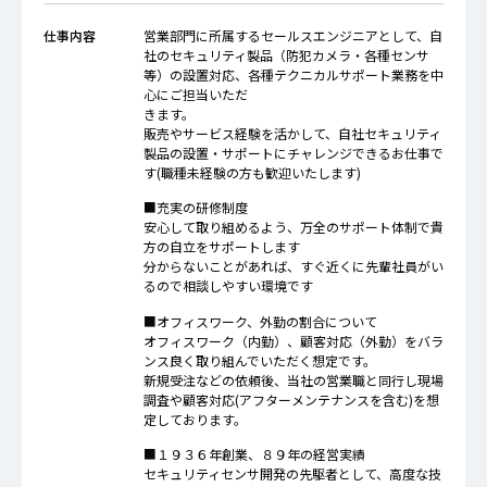
仕事内容
営業部門に所属するセールスエンジニアとして、自
社のセキュリティ製品（防犯カメラ・各種センサ
等）の設置対応、各種テクニカルサポート業務を中
心にご担当いただ
きます。
販売やサービス経験を活かして、自社セキュリティ
製品の設置・サポートにチャレンジできるお仕事で
す(職種未経験の方も歓迎いたします)
■充実の研修制度
安心して取り組めるよう、万全のサポート体制で貴
方の自立をサポートします
分からないことがあれば、すぐ近くに先輩社員がい
るので相談しやすい環境です
■オフィスワーク、外勤の割合について
オフィスワーク（内勤）、顧客対応（外勤）をバラ
ンス良く取り組んでいただく想定です。
新規受注などの依頼後、当社の営業職と同行し現場
調査や顧客対応(アフターメンテナンスを含む)を想
定しております。
■１９３６年創業、８９年の経営実績
セキュリティセンサ開発の先駆者として、高度な技